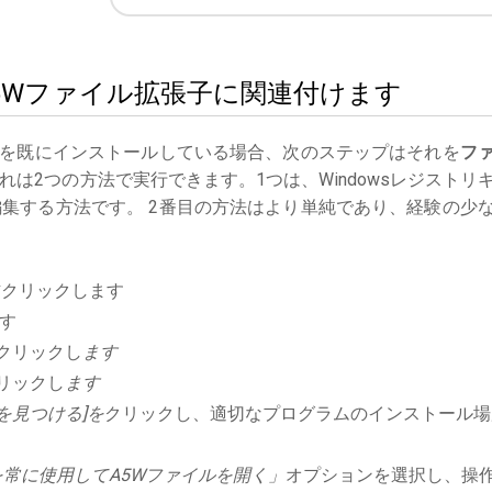
veをA5Wファイル拡張子に関連付けます
を既にインストールしている場合、次のステップはそれを
フ
は2つの方法で実行できます。1つは、Windowsレジストリ
集する方法です。 2番目の方法はより単純であり、経験の少
右クリックします
す
クリックし
ます
リックし
ます
を見つける]を
クリックし、適切なプログラムのインストール場
常に使用してA5Wファイルを開く」
オプションを選択し、操