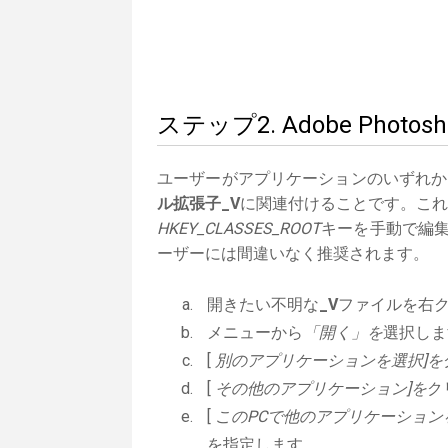
ステップ2. Adobe Ph
ユーザーがアプリケーションのいずれか
ル拡張子_V
に関連付けることです。これは
HKEY_CLASSES_ROOT
キーを手動で編集
ーザーには間違いなく推奨されます。
開きたい不明な
_V
ファイルを右
メニューから
「開く」を
選択しま
[
別のアプリケーションを選択]を
[
その他のアプリケーション]を
ク
[
このPCで他のアプリケーション
を指定します