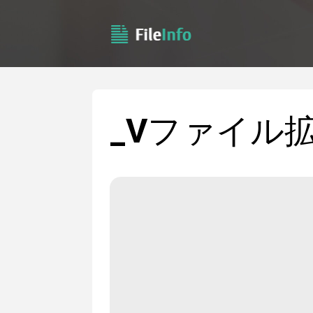
_V
ファイル