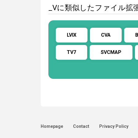
_Vに類似したファイル拡
LVIX
CVA
TV7
SVCMAP
Homepage
Contact
Privacy Policy