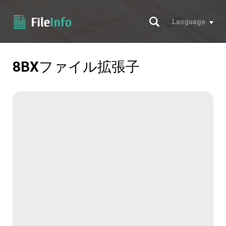
サーチ
Language
8BX
ファイル拡張子