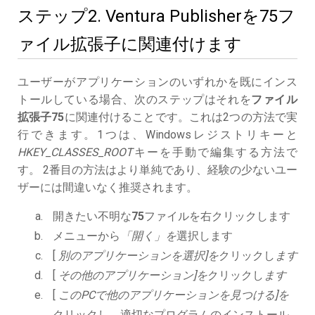
ステップ2. Ventura Publisherを75フ
ァイル拡張子に関連付けます
ユーザーがアプリケーションのいずれかを既にインス
トールしている場合、次のステップはそれを
ファイル
拡張子75
に関連付けることです。これは2つの方法で実
行できます。1つは、Windowsレジストリキーと
HKEY_CLASSES_ROOT
キーを手動で編集する方法で
す。 2番目の方法はより単純であり、経験の少ないユー
ザーには間違いなく推奨されます。
開きたい不明な
75
ファイルを右クリックします
メニューから
「開く」を
選択します
[
別のアプリケーションを選択]を
クリックし
ます
[
その他のアプリケーション]を
クリックし
ます
[
このPCで他のアプリケーションを見つける]を
クリックし、適切なプログラムのインストール