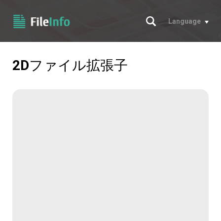
サーチ
Language
2D
ファイル拡張子