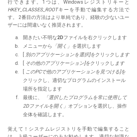
行できます。1つは、Windowsレジストリキーと
HKEY_CLASSES_ROOT
キーを手動で編集する方法で
す。 2番目の方法はより単純であり、経験の少ないユー
ザーには間違いなく推奨されます。
開きたい不明な
2D
ファイルを右クリックします
メニューから
「開く」を
選択します
[
別のアプリケーションを選択]を
クリックし
ます
[
その他のアプリケーション]を
クリックし
ます
[
このPCで他のアプリケーションを見つける]を
クリックし、適切なプログラムのインストール
場所を指定します
最後に、
「選択したプログラムを常に使用して
2Dファイルを開く」
オプションを選択し、操作
全体を確認します。
覚えて！システムレジストリを手動で編集すること
は、上級ユーザーにのみお勧めします。適切な知識な