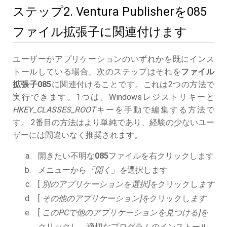
ステップ2. Ventura Publisherを085
ファイル拡張子に関連付けます
ユーザーがアプリケーションのいずれかを既にインス
トールしている場合、次のステップはそれを
ファイル
拡張子085
に関連付けることです。これは2つの方法で
実行できます。1つは、Windowsレジストリキーと
HKEY_CLASSES_ROOT
キーを手動で編集する方法で
す。 2番目の方法はより単純であり、経験の少ないユー
ザーには間違いなく推奨されます。
開きたい不明な
085
ファイルを右クリックします
メニューから
「開く」を
選択します
[
別のアプリケーションを選択]を
クリックし
ます
[
その他のアプリケーション]を
クリックし
ます
[
このPCで他のアプリケーションを見つける]を
クリックし、適切なプログラムのインストール