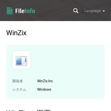
サーチ
Language
WinZix
開発者
WinZix Inc.
システム
Windows