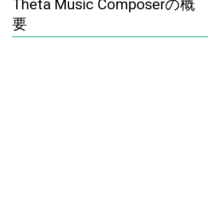
Theta Music Composerの概
要