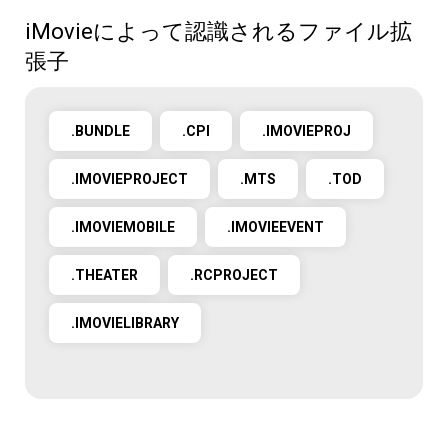
iMovieによって認識されるファイル拡
張子
.BUNDLE
.CPI
.IMOVIEPROJ
.IMOVIEPROJECT
.MTS
.TOD
.IMOVIEMOBILE
.IMOVIEEVENT
.THEATER
.RCPROJECT
.IMOVIELIBRARY