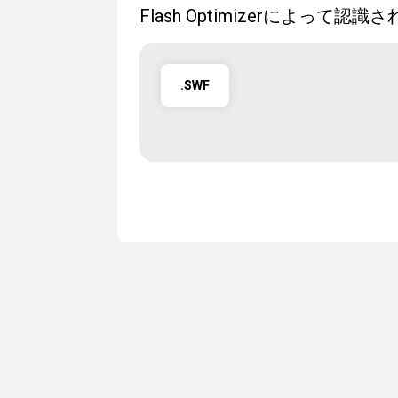
Flash Optimizerによって
.SWF