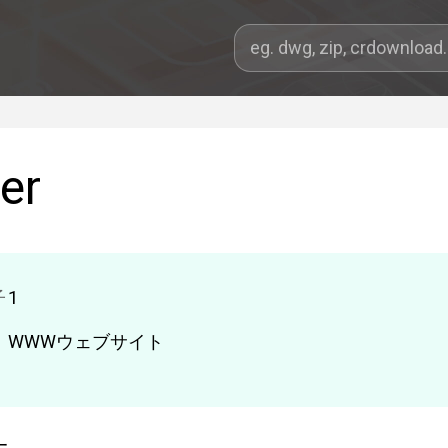
er
子
1
WWWウェブサイト